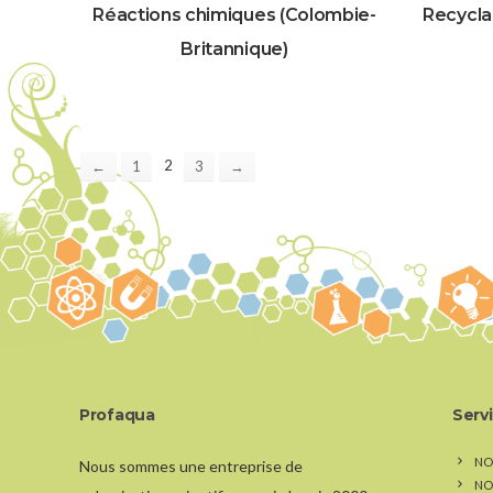
Réactions chimiques (Colombie-
Recycla
Britannique)
2
←
1
3
→
Profaqua
Serv
NO
Nous sommes une entreprise de
NO