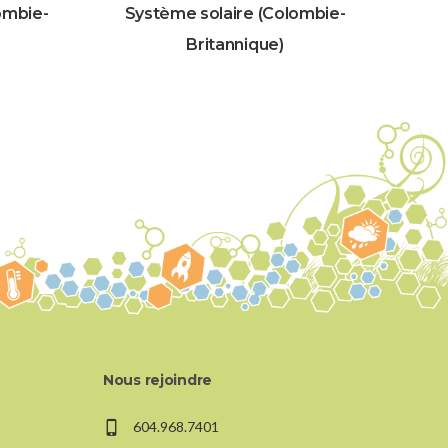
ombie-
Système solaire (Colombie-
Britannique)
Nous rejoindre
604.968.7401