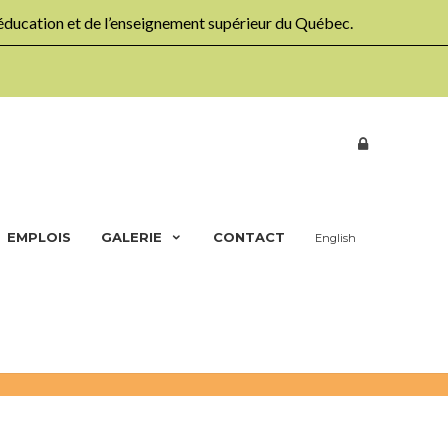
’éducation et de l’enseignement supérieur du Québec.
EMPLOIS
GALERIE
CONTACT
English
Accueil
Nos ateliers
Élémentaire: 4e année