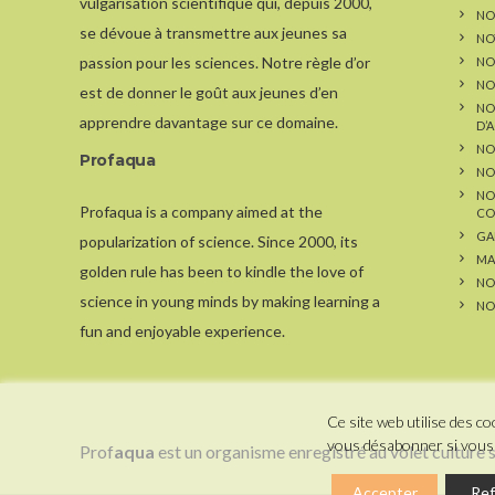
vulgarisation scientifique qui, depuis 2000,
NOS
se dévoue à transmettre aux jeunes sa
NO
passion pour les sciences. Notre règle d’or
NO
NO
est de donner le goût aux jeunes d’en
NO
apprendre davantage sur ce domaine.
D’
NO
Profaqua
NO
NO
Profaqua is a company aimed at the
CO
GA
popularization of science. Since 2000, its
MA
golden rule has been to kindle the love of
NO
science in young minds by making learning a
NO
fun and enjoyable experience.
Ce site web utilise des 
vous désabonner si vous 
Prof
aqua
est un organisme enregistré au volet culture
Accepter
Ref