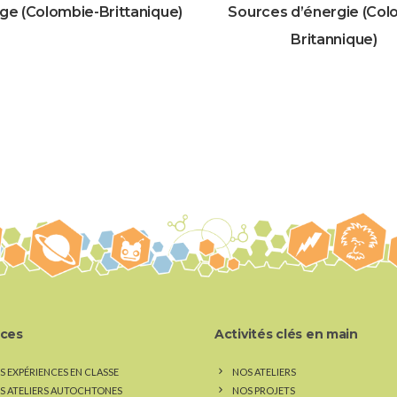
ge (Colombie-Brittanique)
Sources d’énergie (Col
Britannique)
ices
Activités clés en main
S EXPÉRIENCES EN CLASSE
NOS ATELIERS
S ATELIERS AUTOCHTONES
NOS PROJETS