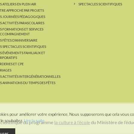
 ATELIERS EN PLEIN AIR
SPECTACLES SCIENTIFIQUES
TRE APPROCHE PAR PROJETS
S JOURNÉES PÉDAGOGIQUES
S ACTIVITÉS PARASCOLAIRES
S FORMATIONS ET SERVICES
ACCOMPAGNEMENT
S FÊTES D’ANNIVERSAIRE
S SPECTACLES SCIENTIFIQUES
S ÉVÉNEMENTS FAMILIAUX ET
RPORATIFS
RDERIES ET CPE
RIAGES
S ACTIVITÉS INTERGÉNÉRATIONNELLES
S ANIMATIONS DU TEMPS DES FÊTES
cookies pour améliorer votre expérience. Nous supposerons que cela vous c
le souhaitez.
Lire la suite
 scientifique du programme
la culture à l’école
du Ministère de l’édu
user