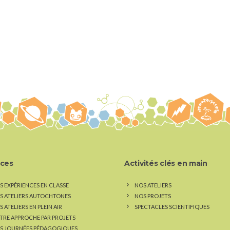
ices
Activités clés en main
S EXPÉRIENCES EN CLASSE
NOS ATELIERS
S ATELIERS AUTOCHTONES
NOS PROJETS
 ATELIERS EN PLEIN AIR
SPECTACLES SCIENTIFIQUES
TRE APPROCHE PAR PROJETS
S JOURNÉES PÉDAGOGIQUES