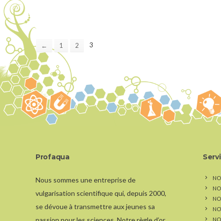
3
←
1
2
Profaqua
Serv
NO
Nous sommes une entreprise de
NO
vulgarisation scientifique qui, depuis 2000,
NOS
se dévoue à transmettre aux jeunes sa
NO
passion pour les sciences. Notre règle d’or
NO