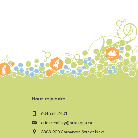
Nous rejoindre
604.968.7401
eric.tremblay@profaqua.ca
3303-900 Carnarvon Street New