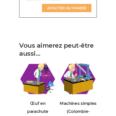
de
Grandes
AJOUTER AU PANIER
inventions
(Colombie-
Britannique)
Vous aimerez peut-être
aussi…
Œuf en
Machines simples
parachute
(Colombie-