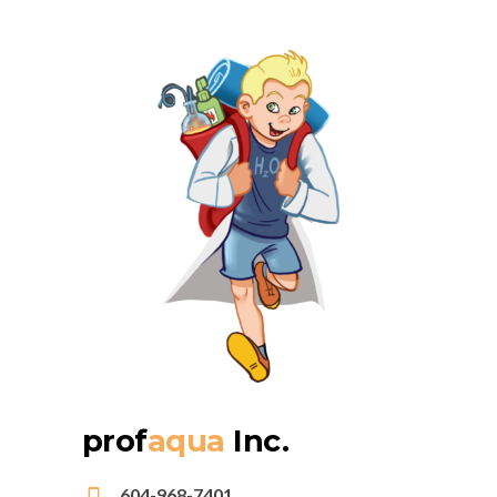
prof
aqua
Inc.
604-968-7401