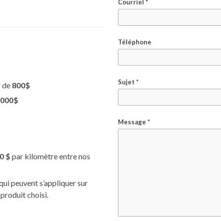
Courriel *
Téléphone
Sujet *
r de
800$
1000$
Message *
0 $
par kilomètre entre nos
qui peuvent s’appliquer sur
 produit choisi.