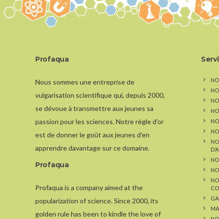
Profaqua
Serv
NO
Nous sommes une entreprise de
NO
vulgarisation scientifique qui, depuis 2000,
NOS
se dévoue à transmettre aux jeunes sa
NO
passion pour les sciences. Notre règle d’or
NO
NO
est de donner le goût aux jeunes d’en
NO
apprendre davantage sur ce domaine.
D’
NO
Profaqua
NO
NO
Profaqua is a company aimed at the
CO
GA
popularization of science. Since 2000, its
MA
golden rule has been to kindle the love of
NO