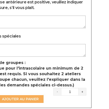
nse antérieure est positive, veuillez indiquer
re, s’il vous plaît.
 spéciales
e groupes :
ue pour l'intrascolaire un minimum de 2
st requis. Si vous souhaitez 2 ateliers
oupe chacun, veuillez l'expliquer dans la
des demandes spéciales ci-dessus.)
quantité
de
AJOUTER AU PANIER
Plantes
printanières