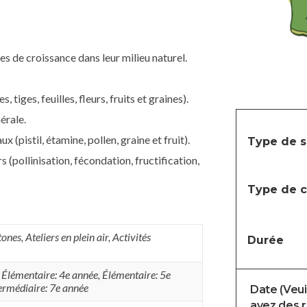
es de croissance dans leur milieu naturel.
 tiges, feuilles, fleurs, fruits et graines).
érale.
(pistil, étamine, pollen, graine et fruit).
Type de s
s (pollinisation, fécondation, fructification,
Type de c
tones
,
Ateliers en plein air
,
Activités
Durée
,
Élémentaire: 4e année
,
Élémentaire: 5e
ermédiaire: 7e année
Date (Veuil
avez des r