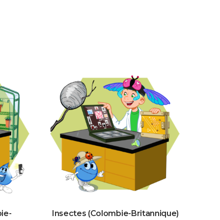
-
En
milieu
naturel
(Colombie-
Britannique)
ie-
Insectes (Colombie-Britannique)