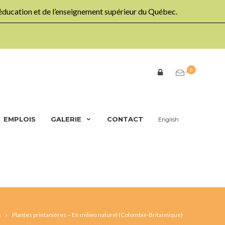
’éducation et de l’enseignement supérieur du Québec.
0
EMPLOIS
GALERIE
CONTACT
English
s
Plantes printanières – En milieu naturel (Colombie-Britannique)