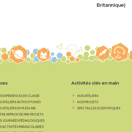
Britannique)
ices
Activités clés en main
S EXPÉRIENCES EN CLASSE
NOS ATELIERS
S ATELIERS AUTOCHTONES
NOS PROJETS
 ATELIERS EN PLEIN AIR
SPECTACLES SCIENTIFIQUES
TRE APPROCHE PAR PROJETS
S JOURNÉES PÉDAGOGIQUES
S ACTIVITÉS PARASCOLAIRES