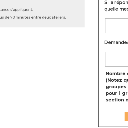
Si la répo
quelle mesu
tance s’appliquent.
plus de 90 minutes entre deux ateliers.
Demandes
Nombre d
(Notez q
groupes e
pour 1 gr
section 