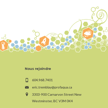
Nous rejoindre
604.968.7401
eric.tremblay@profaqua.ca
3303-900 Carnarvon Street New
Westminster, BC V3M 0K4