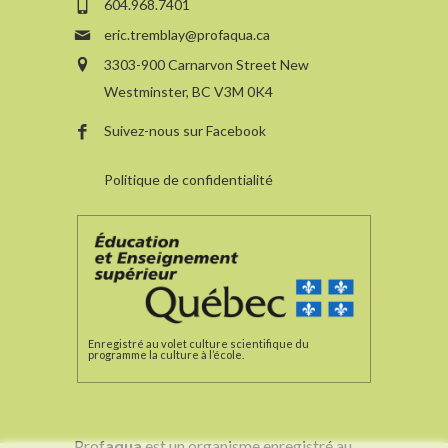
604.968.7401
eric.tremblay@profaqua.ca
3303-900 Carnarvon Street New
Westminster, BC V3M 0K4
Suivez-nous sur Facebook
Politique de confidentialité
Enregistré au volet culture scientifique du
programme la culture à l’école.
Prof
aqua
est un organisme enregistré au