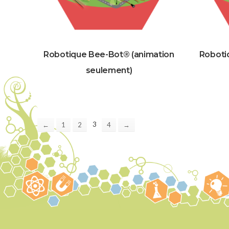
Robotique Bee-Bot® (animation
Roboti
seulement)
3
←
1
2
4
→