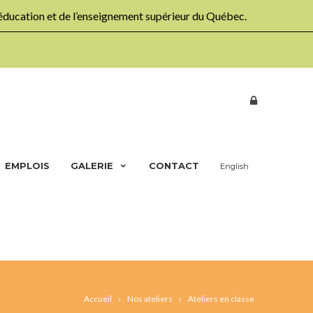
’éducation et de l’enseignement supérieur du Québec.
EMPLOIS
GALERIE
CONTACT
English
Accueil
Nos ateliers
Ateliers en classe