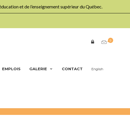
’éducation et de l’enseignement supérieur du Québec.
0
EMPLOIS
GALERIE
CONTACT
English
s ateliers
Nos Projets
Paléontologie (Colombie-Britannique)