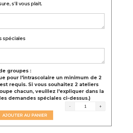
re, s’il vous plaît.
 spéciales
e groupes :
ue pour l'intrascolaire un minimum de 2
st requis. Si vous souhaitez 2 ateliers
oupe chacun, veuillez l'expliquer dans la
des demandes spéciales ci-dessus.)
quantité
de
AJOUTER AU PANIER
Paléontologie
(Colombie-
Britannique)