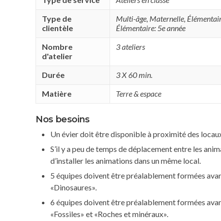
Type de
Multi-âge
,
Maternelle
,
Élémentair
clientèle
Élémentaire: 5e année
Nombre
3 ateliers
d'atelier
Durée
3 X 60 min.
Matière
Terre & espace
Nos besoins
Un évier doit être disponible à proximité des locaux
S’il y a peu de temps de déplacement entre les ani
d’installer les animations dans un même local.
5 équipes doivent être préalablement formées avant l
«Dinosaures».
6 équipes doivent être préalablement formées avant 
«Fossiles» et «Roches et minéraux».