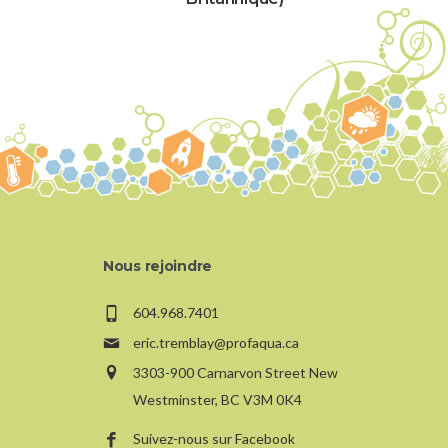
Nous rejoindre
604.968.7401
eric.tremblay@profaqua.ca
3303-900 Carnarvon Street New
Westminster, BC V3M 0K4
Suivez-nous sur Facebook