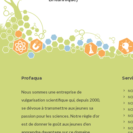
Profaqua
Serv
NO
Nous sommes une entreprise de
NO
vulgarisation scientifique qui, depuis 2000,
NOS
se dévoue à transmettre aux jeunes sa
NO
passion pour les sciences. Notre règle d’or
NO
NO
est de donner le goût aux jeunes d’en
NO
apprendre davantage sur ce domaine.
D’