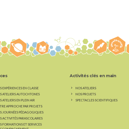
ices
Activités clés en main
S EXPÉRIENCES EN CLASSE
NOS ATELIERS
S ATELIERS AUTOCHTONES
NOS PROJETS
 ATELIERS EN PLEIN AIR
SPECTACLES SCIENTIFIQUES
TRE APPROCHE PAR PROJETS
S JOURNÉES PÉDAGOGIQUES
S ACTIVITÉS PARASCOLAIRES
S FORMATIONS ET SERVICES
ACCOMPAGNEMENT