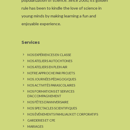
popularization of science. Since 2000, its golden
rule has been to kindle the love of science in
young minds by making learning a fun and
enjoyable experience.
Services
NOS EXPÉRIENCES EN CLASSE
NOS ATELIERS AUTOCHTONES
NOS ATELIERS EN PLEIN AIR
NOTRE APPROCHE PAR PROJETS
NOS JOURNÉES PÉDAGOGIQUES
NOS ACTIVITÉS PARASCOLAIRES
NOS FORMATIONS ET SERVICES
D’ACCOMPAGNEMENT
NOS FÊTES D’ANNIVERSAIRE
NOS SPECTACLES SCIENTIFIQUES
NOS ÉVÉNEMENTS FAMILIAUX ET CORPORATIFS
GARDERIES ET CPE
MARIAGES