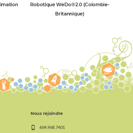
imation
Robotique WeDo®2.0 (Colombie-
Britannique)
Nous rejoindre
604.968.7401