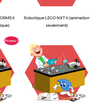
STORMS®
Robotique LEGO NXT® (animation
ique)
seulement)
Promo !