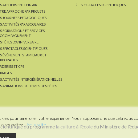
 ATELIERS EN PLEIN AIR
SPECTACLES SCIENTIFIQUES
TRE APPROCHE PAR PROJETS
S JOURNÉES PÉDAGOGIQUES
S ACTIVITÉS PARASCOLAIRES
S FORMATIONS ET SERVICES
ACCOMPAGNEMENT
S FÊTES D’ANNIVERSAIRE
S SPECTACLES SCIENTIFIQUES
S ÉVÉNEMENTS FAMILIAUX ET
RPORATIFS
RDERIES ET CPE
RIAGES
S ACTIVITÉS INTERGÉNÉRATIONNELLES
S ANIMATIONS DU TEMPS DES FÊTES
cookies pour améliorer votre expérience. Nous supposerons que cela vous c
le souhaitez.
Lire la suite
 scientifique du programme
la culture à l’école
du Ministère de l’édu
user