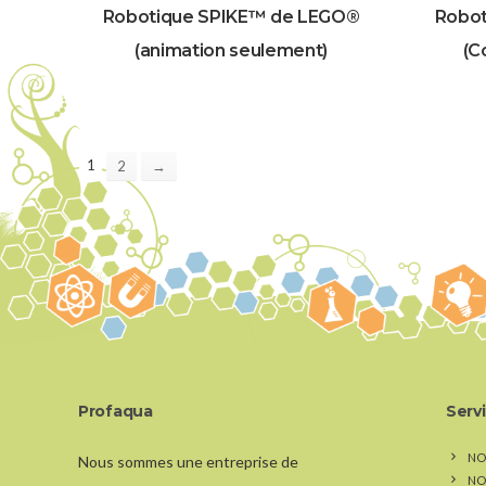
Robotique SPIKE™ de LEGO®
Robot
(animation seulement)
(C
1
2
→
Profaqua
Serv
NO
Nous sommes une entreprise de
NO