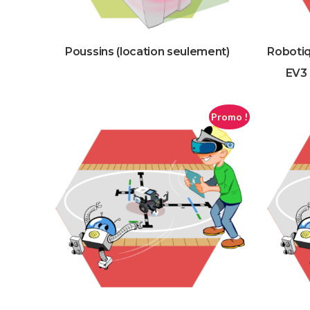
Poussins (location seulement)
Roboti
EV3 
Promo !