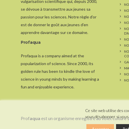
vulgarisation scientifique qui, depuis 2000,
NOS
se dévoue à transmettre aux jeunes sa
NO
passion pour les sciences. Notre règle d’or
NO
NO
est de donner le goût aux jeunes d’en
NO
apprendre davantage sur ce domaine.
D’
NO
Profaqua
NO
NO
Profaqua is a company aimed at the
CO
GA
popularization of science. Since 2000, its
MA
golden rule has been to kindle the love of
NO
science in young minds by making learning a
NO
fun and enjoyable experience.
Ce site web utilise des 
vous désabonner si vous 
Prof
aqua
est un organisme enregistré au volet culture
Accepter
Ref