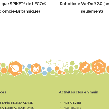
ique SPIKE™ de LEGO®
Robotique WeDo®2.0 (an
olombie-Britannique)
seulement)
ices
Activités clés en main
S EXPÉRIENCES EN CLASSE
NOS ATELIERS
S ATELIERS AUTOCHTONES
NOS PROJETS