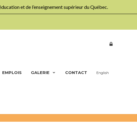
’éducation et de l’enseignement supérieur du Québec.
EMPLOIS
GALERIE
CONTACT
English
Accueil
Nos ateliers
Élémentaire