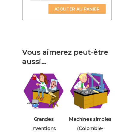
de
Énergie
AJOUTER AU PANIER
cinétique
(Colombie-
Britannique)
Vous aimerez peut-être
aussi…
Grandes
Machines simples
inventions
(Colombie-