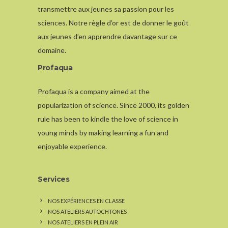
transmettre aux jeunes sa passion pour les
sciences. Notre règle d’or est de donner le goût
aux jeunes d’en apprendre davantage sur ce
domaine.
Profaqua
Profaqua is a company aimed at the
popularization of science. Since 2000, its golden
rule has been to kindle the love of science in
young minds by making learning a fun and
enjoyable experience.
Services
NOS EXPÉRIENCES EN CLASSE
NOS ATELIERS AUTOCHTONES
NOS ATELIERS EN PLEIN AIR