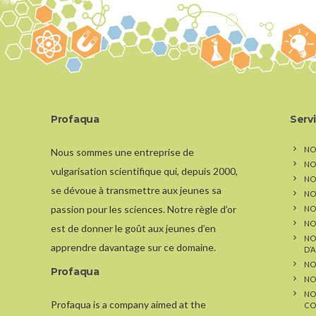
Profaqua
Serv
NO
Nous sommes une entreprise de
NO
vulgarisation scientifique qui, depuis 2000,
NOS
se dévoue à transmettre aux jeunes sa
NO
passion pour les sciences. Notre règle d’or
NO
NO
est de donner le goût aux jeunes d’en
NO
apprendre davantage sur ce domaine.
D’
NO
Profaqua
NO
NO
Profaqua is a company aimed at the
CO