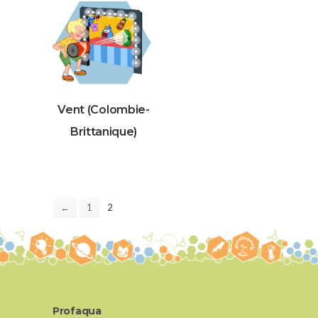
Vent (Colombie-
Brittanique)
2
←
1
Profaqua