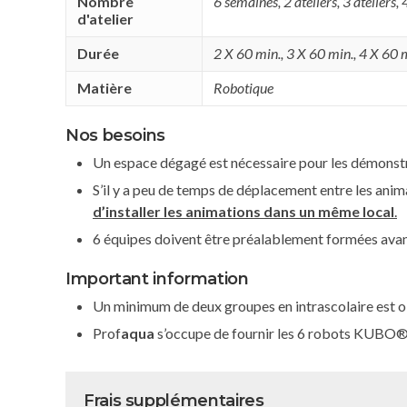
Nombre
6 semaines, 2 ateliers, 3 ateliers, 4
d'atelier
Durée
2 X 60 min.
,
3 X 60 min.
,
4 X 60 
Matière
Robotique
Nos besoins
Un espace dégagé est nécessaire pour les démonstr
S’il y a peu de temps de déplacement entre les anim
d’installer les animations dans un même local
.
6 équipes doivent être préalablement formées avant 
Important information
Un minimum de deux groupes en intrascolaire est o
Prof
aqua
s’occupe de fournir les 6 robots KUBO®
Frais supplémentaires