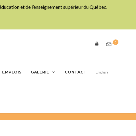
’éducation et de l’enseignement supérieur du Québec.
0
EMPLOIS
GALERIE
CONTACT
English
Nos Projets
Robotique KUBO® Coding (Colombie-Britannique)