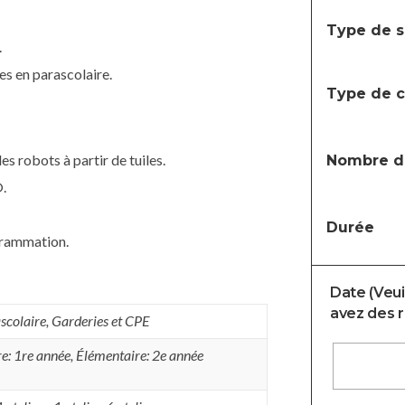
Type de s
.
es en parascolaire.
Type de c
 robots à partir de tuiles.
Nombre d'
.
Durée
rammation.
Date (Veuil
avez des r
ascolaire
,
Garderies et CPE
e: 1re année
,
Élémentaire: 2e année