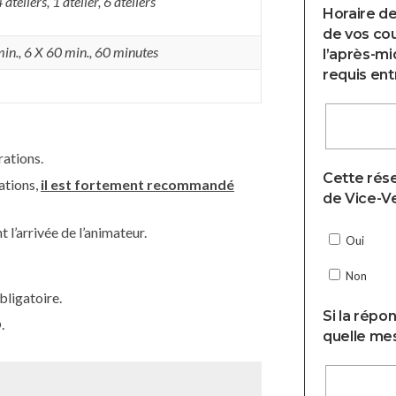
 ateliers, 1 atelier, 6 ateliers
Horaire de
de vos cou
min.
,
6 X 60 min.
,
60 minutes
l’après-mi
requis entr
ations.
Cette rése
ations,
il est fortement recommandé
de Vice-Ve
l’arrivée de l’animateur.
Oui
Non
bligatoire.
Si la répo
.
quelle mesu