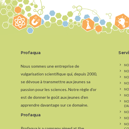
Profaqua
Serv
NO
Nous sommes une entreprise de
NO
vulgarisation scientifique qui, depuis 2000,
NOS
se dévoue à transmettre aux jeunes sa
NO
passion pour les sciences. Notre règle d’or
NO
NO
est de donner le goût aux jeunes d’en
NO
apprendre davantage sur ce domaine.
D’
NO
Profaqua
NO
NO
Profaqua is a company aimed at the
CO