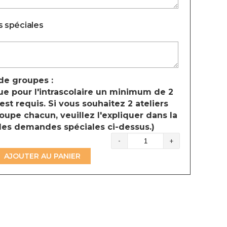
 spéciales
e groupes :
ue pour l'intrascolaire un minimum de 2
st requis. Si vous souhaitez 2 ateliers
oupe chacun, veuillez l'expliquer dans la
des demandes spéciales ci-dessus.)
quantité
de
AJOUTER AU PANIER
Robotique
KUBO®
Coding
(Colombie-
Britannique)