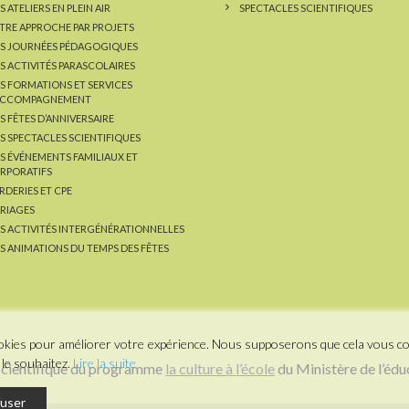
 ATELIERS EN PLEIN AIR
SPECTACLES SCIENTIFIQUES
TRE APPROCHE PAR PROJETS
S JOURNÉES PÉDAGOGIQUES
S ACTIVITÉS PARASCOLAIRES
S FORMATIONS ET SERVICES
ACCOMPAGNEMENT
S FÊTES D’ANNIVERSAIRE
S SPECTACLES SCIENTIFIQUES
S ÉVÉNEMENTS FAMILIAUX ET
RPORATIFS
RDERIES ET CPE
RIAGES
S ACTIVITÉS INTERGÉNÉRATIONNELLES
S ANIMATIONS DU TEMPS DES FÊTES
cookies pour améliorer votre expérience. Nous supposerons que cela vous c
le souhaitez.
Lire la suite
 scientifique du programme
la culture à l’école
du Ministère de l’édu
user