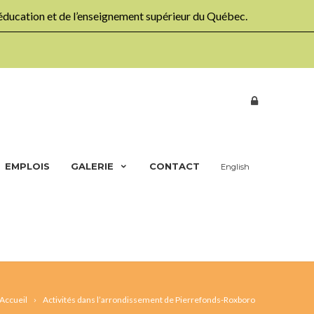
’éducation et de l’enseignement supérieur du Québec.
EMPLOIS
GALERIE
CONTACT
English
Accueil
Activités dans l’arrondissement de Pierrefonds-Roxboro