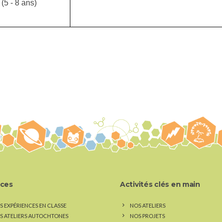
(5 - 8 ans)
ices
Activités clés en main
S EXPÉRIENCES EN CLASSE
NOS ATELIERS
S ATELIERS AUTOCHTONES
NOS PROJETS