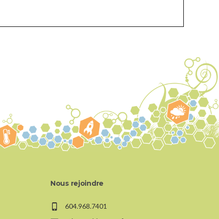
Nous rejoindre
604.968.7401