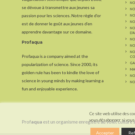
NOS
se dévoue à transmettre aux jeunes sa
NO
passion pour les sciences. Notre règle d’or
NO
NO
est de donner le goût aux jeunes d’en
NO
apprendre davantage sur ce domaine.
D’
NO
Profaqua
NO
NO
Profaqua is a company aimed at the
CO
GA
popularization of science. Since 2000, its
MA
golden rule has been to kindle the love of
NO
science in young minds by making learning a
NO
fun and enjoyable experience.
Ce site web utilise des 
vous désabonner si vous 
Prof
aqua
est un organisme enregistré au volet culture
Accepter
Ref