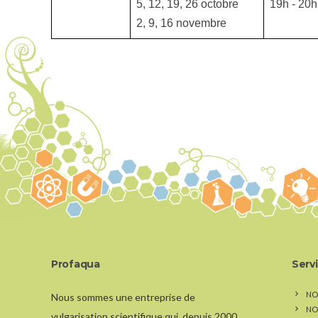
5, 12, 19, 26 octobre
19h - 20h 
2, 9, 16 novembre
Profaqua
Serv
NO
Nous sommes une entreprise de
NO
vulgarisation scientifique qui, depuis 2000,