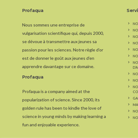
Profaqua
Serv
NO
Nous sommes une entreprise de
NO
vulgarisation scientifique qui, depuis 2000,
NOS
se dévoue à transmettre aux jeunes sa
NO
passion pour les sciences. Notre règle d’or
NO
NO
est de donner le goût aux jeunes d’en
NO
apprendre davantage sur ce domaine.
D’
NO
Profaqua
NO
NO
Profaqua is a company aimed at the
CO
GA
popularization of science. Since 2000, its
MA
golden rule has been to kindle the love of
NO
science in young minds by making learning a
NO
fun and enjoyable experience.