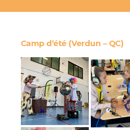
Camp d’été (Verdun – QC)