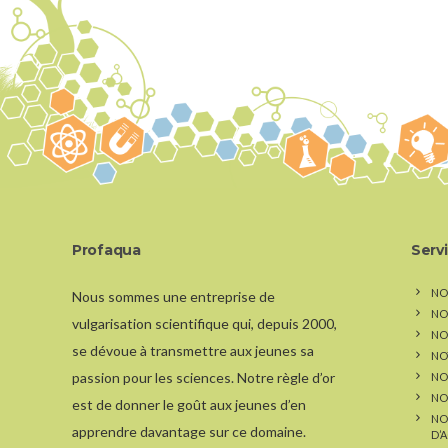
Profaqua
Serv
NO
Nous sommes une entreprise de
NO
vulgarisation scientifique qui, depuis 2000,
NOS
se dévoue à transmettre aux jeunes sa
NO
passion pour les sciences. Notre règle d’or
NO
NO
est de donner le goût aux jeunes d’en
NO
apprendre davantage sur ce domaine.
D’