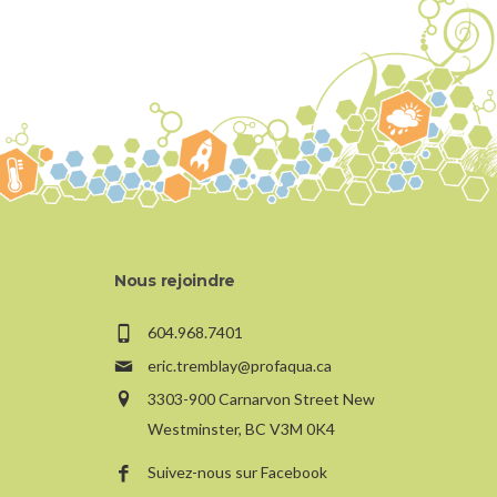
Nous rejoindre
604.968.7401
eric.tremblay@profaqua.ca
3303-900 Carnarvon Street New
Westminster, BC V3M 0K4
Suivez-nous sur Facebook