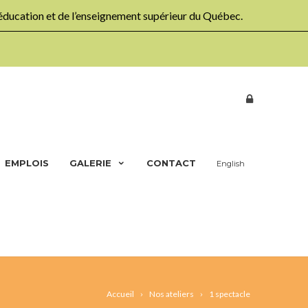
’éducation et de l’enseignement supérieur du Québec.
EMPLOIS
GALERIE
CONTACT
English
Accueil
Nos ateliers
1 spectacle