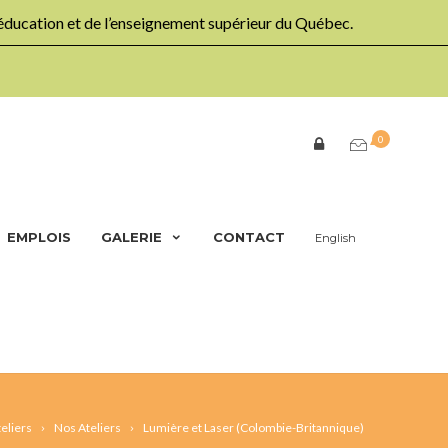
’éducation et de l’enseignement supérieur du Québec.
0
EMPLOIS
GALERIE
CONTACT
English
eliers
Nos Ateliers
Lumière et Laser (Colombie-Britannique)