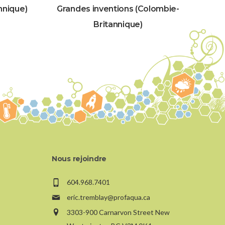
nnique)
Grandes inventions (Colombie-
Britannique)
Nous rejoindre
604.968.7401
eric.tremblay@profaqua.ca
3303-900 Carnarvon Street New