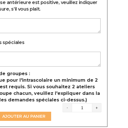
nse antérieure est positive, veuillez indiquer
re, s’il vous plaît.
 spéciales
e groupes :
ue pour l'intrascolaire un minimum de 2
st requis. Si vous souhaitez 2 ateliers
oupe chacun, veuillez l'expliquer dans la
des demandes spéciales ci-dessus.)
quantité
de
AJOUTER AU PANIER
Lumière
et