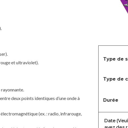
.
er).
Type de s
ouge et ultraviolet).
Type de c
e rayonnante.
 entre deux points identiques d’une onde à
Durée
 électromagnétique (ex. : radio, infrarouge,
Date (Veuil
avez des r