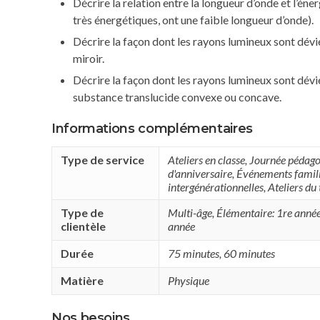
Décrire la relation entre la longueur d’onde et l’énerg
très énergétiques, ont une faible longueur d’onde).
Décrire la façon dont les rayons lumineux sont dévi
miroir.
Décrire la façon dont les rayons lumineux sont dévié
substance translucide convexe ou concave.
Informations complémentaires
Type de service
Ateliers en classe
,
Journée pédago
d'anniversaire
,
Événements famili
intergénérationnelles
,
Ateliers du
Type de
Multi-âge
,
Élémentaire: 1re anné
clientèle
année
Durée
75 minutes
,
60 minutes
Matière
Physique
Nos besoins