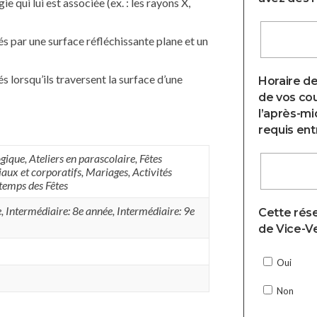
ie qui lui est associée (ex. : les rayons X,
és par une surface réfléchissante plane et un
s lorsqu’ils traversent la surface d’une
Horaire de
de vos cou
l’après-mi
requis entr
gique
,
Ateliers en parascolaire
,
Fêtes
aux et corporatifs
,
Mariages
,
Activités
 temps des Fêtes
e
,
Intermédiaire: 8e année
,
Intermédiaire: 9e
Cette rése
de Vice-Ve
Oui
Non